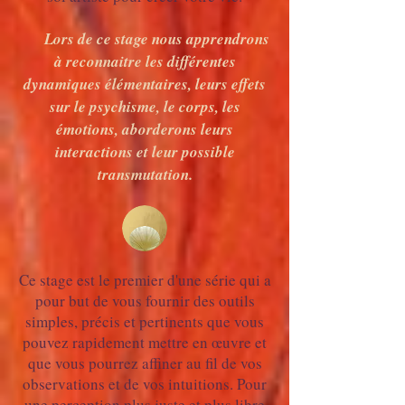
Lors de ce stage nous apprendrons
à reconnaitre les différentes
dynamiques élémentaires, leurs effets
sur le psychisme, le corps, les
émotions, aborderons leurs
interactions et leur possible
transmutation.
Ce stage est le premier d'une série qui a
pour but de vous fournir des outils
simples, précis et pertinents que vous
pouvez rapidement mettre en œuvre et
que vous pourrez affiner au fil de vos
observations et de vos intuitions. Pour
une perception plus juste et plus libre