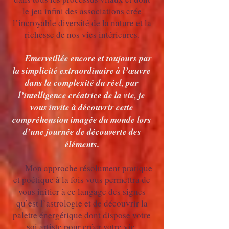
le jeu infini des associations crée
l’incroyable diversité de la nature et la
richesse de nos vies intérieures.
Emerveillée encore et toujours par
la simplicité extraordinaire à l’œuvre
dans la complexité du réel, par
l’intelligence créatrice de la vie, je
vous invite à découvrir cette
compréhension imagée du monde lors
d’une journée de découverte des
éléments.
Mon approche résolument pratique
et poétique à la fois vous permettra de
vous initier à ce langage des signes
qu’est l’astrologie et de découvrir la
palette énergétique dont dispose votre
soi artiste pour créer votre vie.