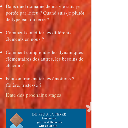
Dans quel domaine de ma vie suis-je
portée par le feu ? Quand suis-je plutôt
de type eau ou terre ?
Comment concilier les différents
éléments en nous ?
Comment comprendre les dynamiques
élémentaires des autres, les besoins de
chacun ?
Peut-on transmuter les émotions ?
Colère, tristesse ?
Date des prochains stages