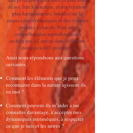
de soi, liée à la nature, et des relations
plus harmonieuses, fondées sur le
respect des dynamiques et des rythmes
propres à chacun. Pour une
compréhension approfondie des
archétypes à l’œuvre dans différents
domaines de l’existence.
Ainsi nous répondrons aux questions
suivantes :
Comment les éléments que je peux
reconnaitre dans la nature agissent-ils
en moi ?
Comment peuvent-ils m’aider à me
connaitre davantage, à accepter mes
dynamiques intrinsèques, à respecter
ce que je suis et les autres ?