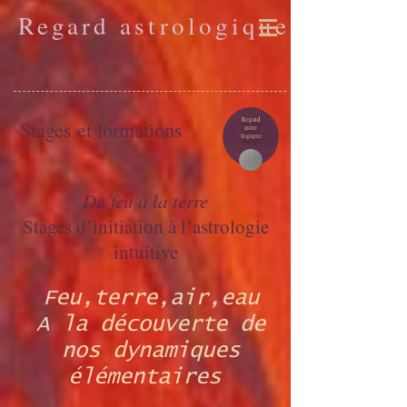
Regard astrologique
Regard
Stages et formations
astro
logique
Du feu à la terre
Stages d’initiation à l’astrologie
intuitive
Feu,terre,air,eau
A la découverte de
nos dynamiques
élémentaires