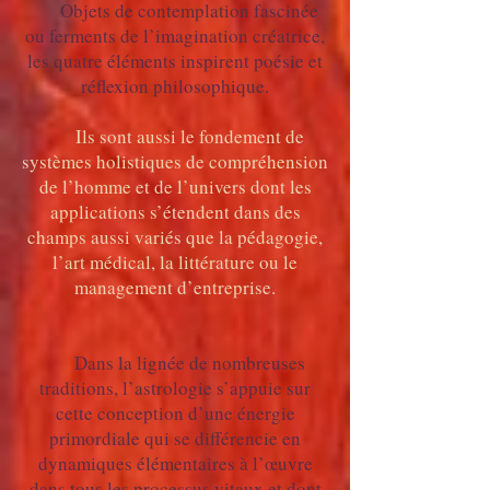
Objets de contemplation fascinée
ou ferments de l’imagination créatrice,
les quatre éléments inspirent poésie et
réflexion philosophique.
Ils sont aussi le fondement de
systèmes holistiques de compréhension
de l’homme et de l’univers dont les
applications s’étendent dans des
champs aussi variés que la pédagogie,
l’art médical, la littérature ou le
management d’entreprise.
Dans la lignée de nombreuses
traditions, l’astrologie s’appuie sur
cette conception d’une énergie
primordiale qui se différencie en
dynamiques élémentaires à l’œuvre
dans tous les processus vitaux et dont