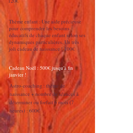
120€
Thème enfant : Une aide précieuse
pour comprendre les besoins
éducatifs de chaque enfant selon ses
dynamiques particulières. Un très
joli cadeau de naissance ! 100€
Cadeau Noël : 500€ jusqu'à fin
janvier !
Astro-coaching : thème de
naissance + nombre de séances à
déterminer ou forfait 6 mois (7
heures) : 600€