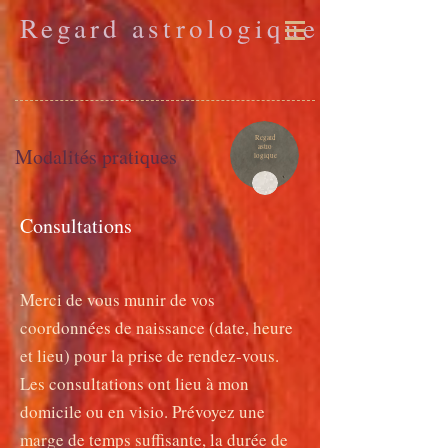
Regard astrologique
Regard
astro
Modalités pratiques
logique
Consultations
Merci de vous munir de vos
coordonnées de naissance (date, heure
et lieu) pour la prise de rendez-vous.
Les consultations ont lieu à mon
domicile ou en visio. Prévoyez une
marge de temps suffisante, la durée de