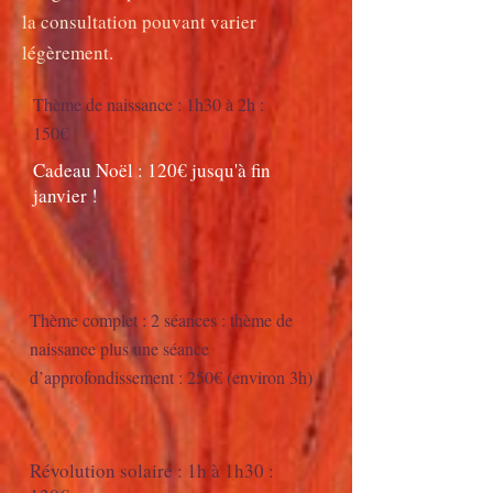
la consultation pouvant varier
légèrement.
Thème de naissance : 1h30 à 2h :
150€
Cadeau Noël : 120€ jusqu'à fin
janvier !
Thème complet : 2 séances : thème de
naissance plus une séance
d’approfondissement : 250€ (environ 3h)
Révolution solaire : 1h à 1h30 :