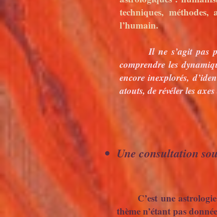
techniques, méthodes,
l’humain.
Il ne s’agit pas pour
comprendre les dynamique
encore inexplorés, d’identi
atouts, de révéler les axe
Une consultation so
C’est une astrologie à «
thème n’étant pas données