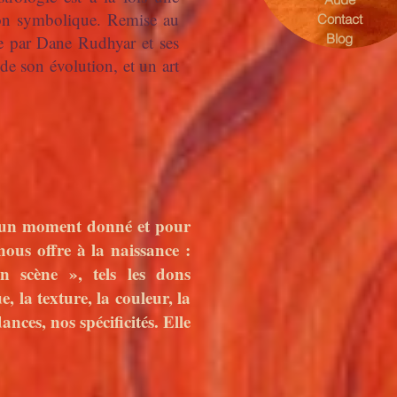
tion symbolique. Remise au
Contact
Blog
ée par Dane Rudhyar et ses
de son évolution, et un art
 un moment donné et pour
ous offre à la naissance :
n scène », tels les dons
e, la texture, la couleur, la
nces, nos spécificités. Elle