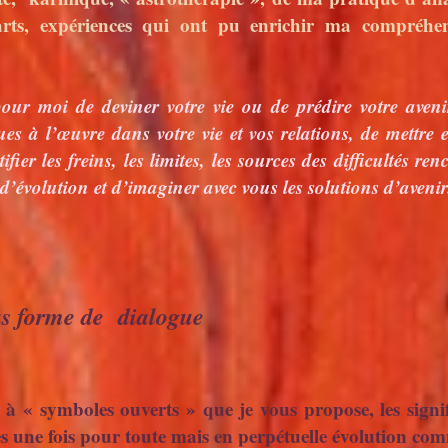
 arts, expériences qui ont pu enrichir ma compréh
 moi de deviner votre vie ou de prédire votre avenir
s à l’œuvre dans votre vie et vos relations, de mettre e
fier les freins, les limites, les sources des difficultés ren
s d’évolution et d’imaginer avec vous les solutions d’avenir
us forme de dialogue
 symboles ouverts » que je vous propose, les signifi
 une fois pour toute mais en perpétuelle évolution com