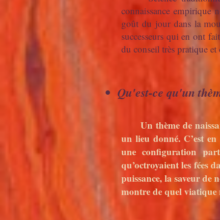
connaissance empirique no
goût du jour dans la mouv
successeurs qui en ont fa
du conseil très pratique et
Qu'est-ce qu'un thèm
Un thème de naissance 
un lieu donné. C’est en
une configuration part
qu’octroyaient les fées da
puissance, la saveur de n
montre de quel viatique 