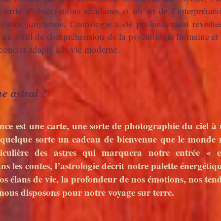
urrie d’observations séculaires et un art de l’interpréta
ance jungienne, l’astrologie a été profondément revisit
it un outil de compréhension de la psychologie humaine et 
 concret adapté à la vie moderne.
e astral ?
est une carte, une sorte de photographie du ciel à
 quelque sorte un cadeau de bienvenue que le monde n
iculière des astres qui marquera notre entrée « e
ns les contes, l’astrologie décrit notre palette énergétiqu
os élans de vie, la profondeur de nos émotions, nos tenda
nous disposons pour notre voyage sur terre.