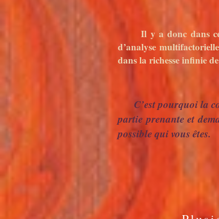
Il y a donc dans ce tra
d’analyse multifactoriell
dans la richesse infinie d
C’est pourquoi la co
partie prenante et dema
possible qui vous êtes.
Plusi