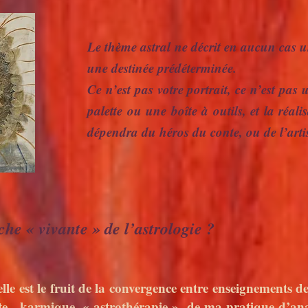
Le thème astral ne décrit en aucun cas 
une destinée prédéterminée.
Ce n’est pas votre portrait, ce n’est pas
palette ou une boîte à outils, et la réali
dépendra du héros du conte, ou de l’arti
he « vivante » de l’astrologie ?
e est le fruit de la convergence entre enseignements de
e, karmique, « astrothérapie », de ma pratique d’analy