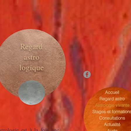
Regard
astro
logique
Accueil
Regard astro
Astrologie vivante
Stages et formation
Consultations
Actualité
trologie est à la fois une
Aude