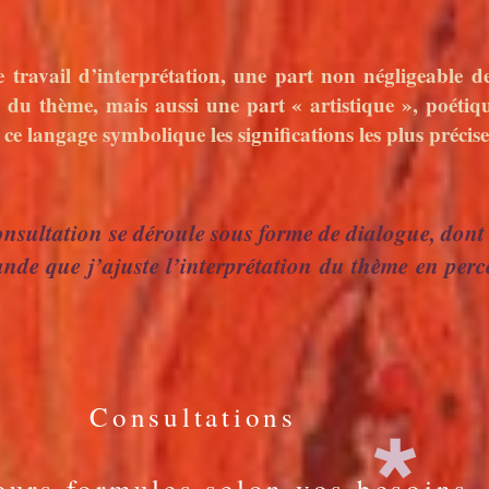
vail d’interprétation, une part non négligeable de 
e du thème, mais aussi une part « artistique », poétiqu
e ce langage symbolique les significations les plus précis
nsultation se déroule sous forme de dialogue, dont
nde que j’ajuste l’interprétation du thème en perc
Consultations
eurs formules selon vos besoins