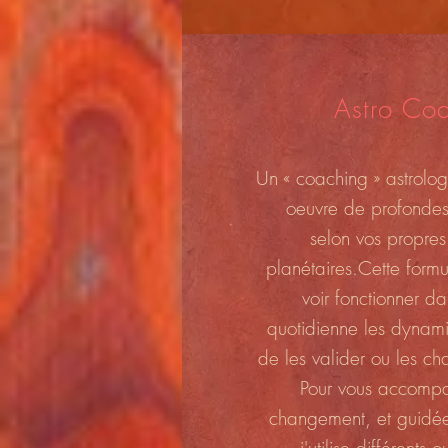
Astro Co
Un « coaching » astrolo
oeuvre de profondes
selon vos propre
planétaires.Cette form
voir fonctionner da
quotidienne les dynamiq
de les valider ou les ch
Pour vous accomp
changement, et guidée