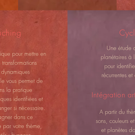
aching
Cycl
Une étude d
gique pour mettre en
planétaires à 
 transformations
pour identifi
s dynamiques
récurrentes et
ule vous permet de
ns la pratique
Intégration a
ues identifiées et
anger si nécessaire.
A partir du th
agner dans ce
sons, couleurs 
 par votre thème,
et planètes do