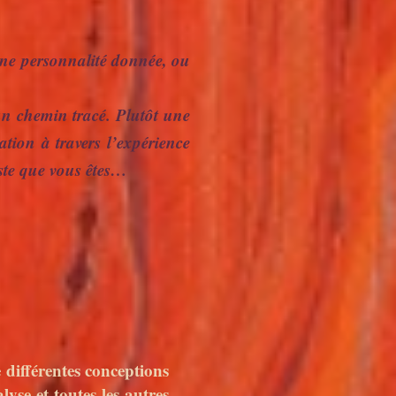
une personnalité donnée, ou
 un chemin tracé. Plutôt une
sation à travers l’expérience
ste que vous êtes…
 différentes conceptions
se et toutes les autres