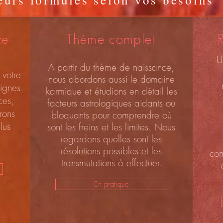
ce
Thème complet
U
A partir du thème de naissance,
 votre
nous abordons aussi le domaine
ignes
karmique et étudions en détail les
ces,
facteurs astrologiques aidants ou
rons
bloquants pour comprendre où
lus
sont les freins et les limites. Nous
regardons quelles sont les
résolutions possibles et les
com
transmutations à effectuer.
En pratique