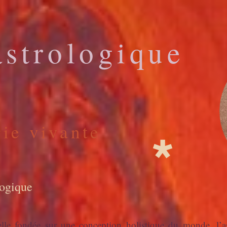
astrologique
gie vivante
logique
nelle fondée sur une conception holistique du monde, l’as