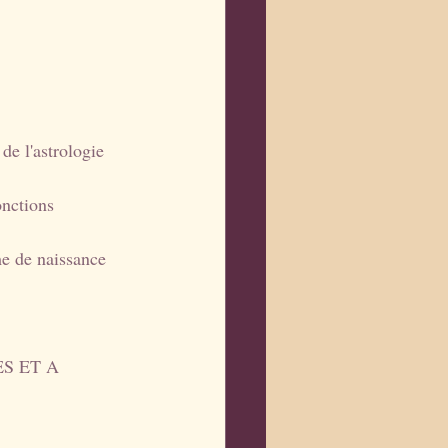
de l'astrologie 
onctions 
me de naissance 
S ET A 