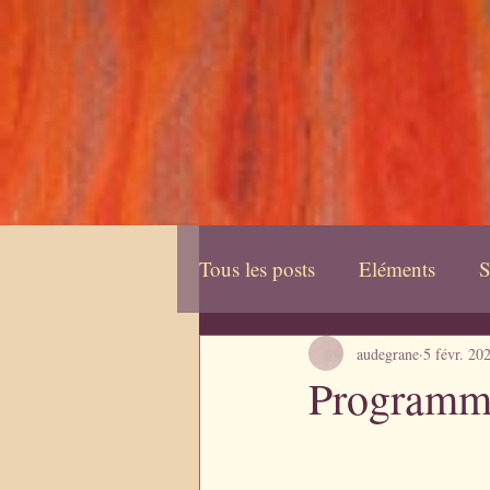
Regard 
Tous les posts
Eléments
S
audegrane
5 févr. 20
Programme