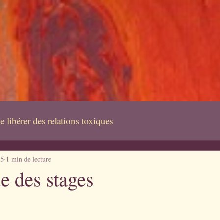
astrologique
e libérer des relations toxiques
25
1 min de lecture
 des stages