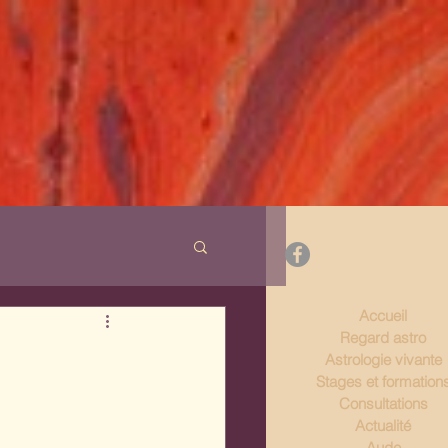
Accueil
Regard astro
Astrologie vivante
Stages et formation
Consultations
Actualité
Aude