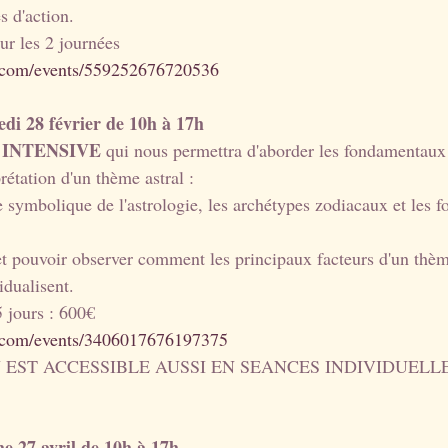
s d'action.
ur les 2 journées
.com/events/559252676720536
di 28 février de 10h à 17h
on INTENSIVE
 qui nous permettra d'aborder les fondamentaux 
rétation d'un thème astral :
symbolique de l'astrologie, les archétypes zodiacaux et les f
 et pouvoir observer comment les principaux facteurs d'un thè
idualisent.
5 jours : 600€
.com/events/3406017676197375
EST ACCESSIBLE AUSSI EN SEANCES INDIVIDUELLE
e 27 avril de 10h à 17h