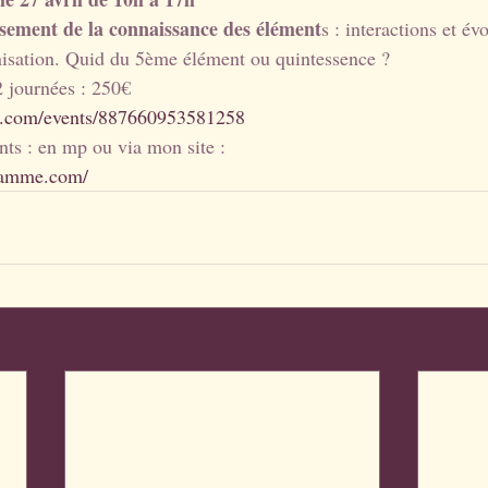
ssement de la connaissance des élément
s : interactions et év
isation. Quid du 5ème élément ou quintessence ?
2 journées : 250€
k.com/events/887660953581258
ts : en mp ou via mon site :
flamme.com/