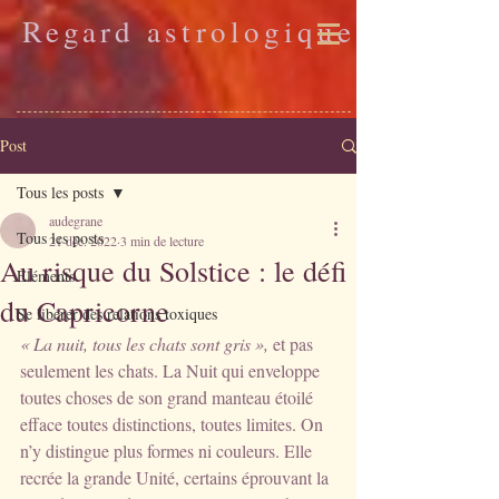
Regard astrologique
Post
Tous les posts
audegrane
Tous les posts
21 déc. 2022
3 min de lecture
Au risque du Solstice : le défi
Eléments
du Capricorne
Se libérer des relations toxiques
« La nuit, tous les chats sont gris »,
 et pas 
seulement les chats. La Nuit qui enveloppe 
toutes choses de son grand manteau étoilé 
efface toutes distinctions, toutes limites. On 
n’y distingue plus formes ni couleurs. Elle 
recrée la grande Unité, certains éprouvant la 