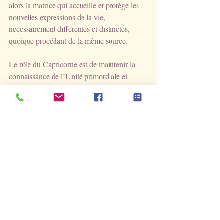
alors la matrice qui accueille et protège les 
nouvelles expressions de la vie, 
nécessairement différentes et distinctes, 
quoique procédant de la même source. 
Le rôle du Capricorne est de maintenir la 
connaissance de l’Unité primordiale et 
d’organiser la coexistence d’impulsions 
fraîchement nées pour les mener jusqu’à leur 
pleine manifestation au printemps. Il est le 
pont entre l’incréé et la vie révélée dans sa 
splendeur foisonnante.
Que nos institutions (Capricorne ô combien 
!) en prennent de la graine : leur mantra 
devrait être : permettre le renouveau, 
accueillir les nouvelles impulsions qui 
rajeunissent le vieux monde sclérosé ! Il y a 
comme du boulot !